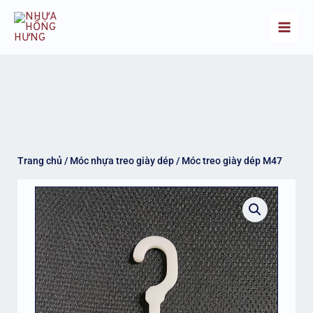
Nhảy
Main
tới
Men
nội
dung
Trang chủ
/
Móc nhựa treo giày dép
/ Móc treo giày dép M47