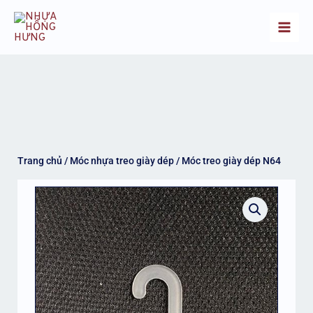
Nhảy
Main
tới
Men
nội
dung
Trang chủ
/
Móc nhựa treo giày dép
/ Móc treo giày dép N64