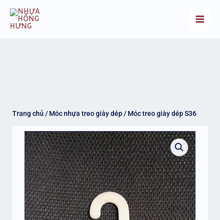
Nhảy
Main
tới
Men
nội
dung
Trang chủ
/
Móc nhựa treo giày dép
/ Móc treo giày dép S36