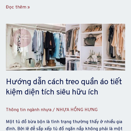
Đọc thêm »
Hướng
dẫn
cách
treo
quần
áo
tiết
kiệm
Hướng dẫn cách treo quần áo tiết
diện
tích
kiệm diện tích siêu hữu ích
siêu
hữu
Thông tin ngành nhựa
/
NHỰA HỒNG HƯNG
ích
Một tủ đồ bừa bộn là tình trạng thường thấy ở nhiều gia
đình. Bởi lẽ để sắp xếp tủ đồ ngăn nắp không phải là một