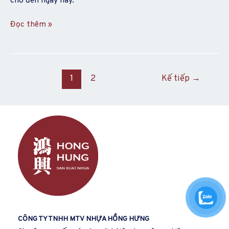
cho đến ngày nay.
Đọc thêm »
1
2
Kế tiếp
→
CÔNG TY TNHH MTV
NHỰA HỒNG HƯN
G