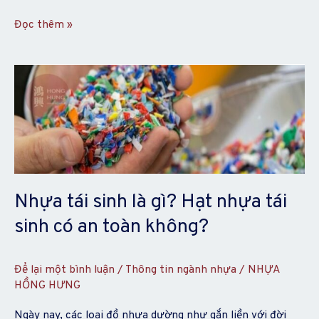
Đọc thêm »
Nhựa
tái
sinh
là
gì?
Hạt
nhựa
tái
Nhựa tái sinh là gì? Hạt nhựa tái
sinh
sinh có an toàn không?
có
an
toàn
Để lại một bình luận
/
Thông tin ngành nhựa
/
NHỰA
không?
HỒNG HƯNG
Ngày nay, các loại đồ nhựa dường như gắn liền với đời