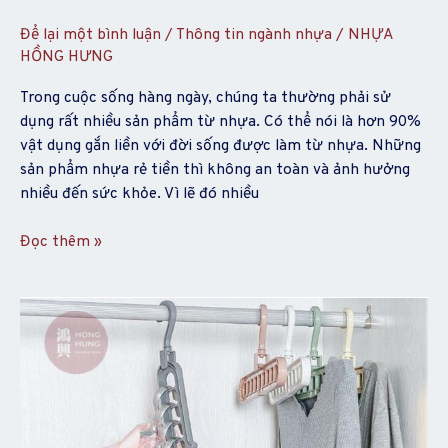
tốt
Để lại một bình luận
/
Thông tin ngành nhựa
/
NHỰA
không?
HỒNG HƯNG
Trong cuộc sống hàng ngày, chúng ta thường phải sử
dụng rất nhiều sản phẩm từ nhựa. Có thể nói là hơn 90%
vật dụng gắn liền với đời sống được làm từ nhựa. Những
sản phẩm nhựa rẻ tiền thì không an toàn và ảnh hưởng
nhiều đến sức khỏe. Vì lẽ đó nhiều
Đọc thêm »
Những
lưu
ý
khi
mua
móc