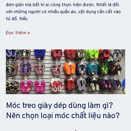
đơn giản mà bất kì ai cũng thực hiện được. Nhất là đối
với những người có nhiều quần áo, vật dụng cần cất vào
tủ đồ. Nếu
Đọc thêm »
Móc
treo
giày
dép
dùng
làm
gì?
Nên
Móc treo giày dép dùng làm gì?
chọn
Nên chọn loại móc chất liệu nào?
loại
móc
chất