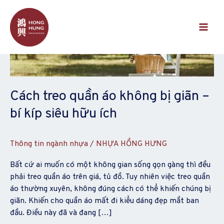
Nhảy
Cách
Phân
Main
tới
treo
trang
Men
nội
quần
bài
dung
áo
đăng
không
bị
giãn
–
Cách treo quần áo không bị giãn –
bí
bí kíp siêu hữu ích
kíp
siêu
hữu
Thông tin ngành nhựa
/
NHỰA HỒNG HƯNG
ích
Bất cứ ai muốn có một không gian sống gọn gàng thì đều
phải treo quần áo trên giá, tủ đồ. Tuy nhiên việc treo quần
áo thường xuyên, không đúng cách có thể khiến chúng bị
giãn. Khiến cho quần áo mất đi kiểu dáng đẹp mắt ban
đầu. Điều này đã và đang […]