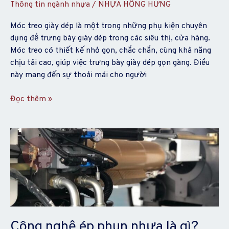
Thông tin ngành nhựa
/
NHỰA HỒNG HƯNG
liệu
nào?
Móc treo giày dép là một trong những phụ kiện chuyên
dụng để trưng bày giày dép trong các siêu thị, cửa hàng.
Móc treo có thiết kế nhỏ gọn, chắc chắn, cùng khả năng
chịu tải cao, giúp việc trưng bày giày dép gọn gàng. Điều
này mang đến sự thoải mái cho người
Đọc thêm »
Công
nghệ
ép
phun
nhựa
là
gì?
Ứng
Công nghệ ép phun nhựa là gì?