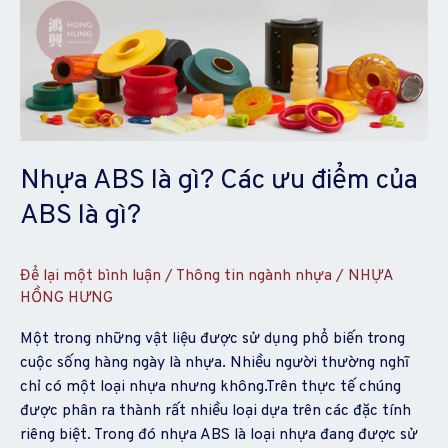
ABS
là
gì?
Các
ưu
điểm
của
Nhựa ABS là gì? Các ưu điểm của
ABS
ABS là gì?
là
gì?
Để lại một bình luận
/
Thông tin ngành nhựa
/
NHỰA
HỒNG HƯNG
Một trong những vật liệu được sử dụng phổ biến trong
cuộc sống hàng ngày là nhựa. Nhiều người thường nghĩ
chỉ có một loại nhựa nhưng không.Trên thực tế chúng
được phân ra thành rất nhiều loại dựa trên các đặc tính
riêng biệt. Trong đó nhựa ABS là loại nhựa đang được sử