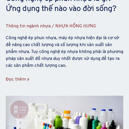
dụng
Ứng dụng thế nào vào đời sống?
thế
nào
vào
Thông tin ngành nhựa
/
NHỰA HỒNG HƯNG
đời
sống?
Công nghệ ép phun nhựa, máy ép nhựa hiện đại là cơ sở
để nâng cao chất lượng và số lượng khi sản xuất sản
phẩm nhựa. Tuy công nghệ ép nhựa không phải là phương
pháp sản xuất đồ nhựa duy nhất được sử dụng để tạo ra
các sản phẩm chất lượng cao.
Đọc thêm »
Gia
công
nhựa
theo
yêu