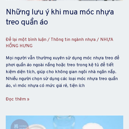
nhựa
treo
Những lưu ý khi mua móc nhựa
quần
treo quần áo
áo
Để lại một bình luận
/
Thông tin ngành nhựa
/
NHỰA
HỒNG HƯNG
Mọi người vẫn thường xuyên sử dụng móc nhựa treo để
phơi quần áo ngoài nắng hoặc treo trong kệ tủ để tiết
kiệm diện tích, giúp cho không gian ngôi nhà ngăn nắp.
Nhiều người chọn sử dụng các loại móc nhựa treo quần
áo, vì móc nhựa có mức giá rẻ, tiện ích
Đọc thêm »
Nhựa
PP