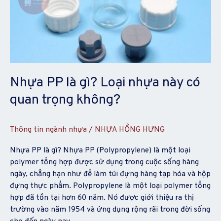
là
gì?
Loại
nhựa
này
có
quan
Nhựa PP là gì? Loại nhựa này có
trọng
quan trọng không?
không?
Thông tin ngành nhựa
/
NHỰA HỒNG HƯNG
Nhựa PP là gì? Nhựa PP (Polypropylene) là một loại
polymer tổng hợp được sử dụng trong cuộc sống hàng
ngày, chẳng hạn như để làm túi đựng hàng tạp hóa và hộp
đựng thực phẩm. Polypropylene là một loại polymer tổng
hợp đã tồn tại hơn 60 năm. Nó được giới thiệu ra thị
trường vào năm 1954 và ứng dụng rộng rãi trong đời sống