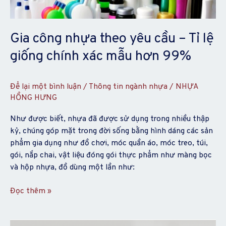
cầu
–
Tỉ
Gia công nhựa theo yêu cầu – Tỉ lệ
lệ
giống chính xác mẫu hơn 99%
giống
chính
xác
Để lại một bình luận
/
Thông tin ngành nhựa
/
NHỰA
mẫu
HỒNG HƯNG
hơn
99%
Như được biết, nhựa đã được sử dụng trong nhiều thập
kỷ, chúng góp mặt trong đời sống bằng hình dáng các sản
phẩm gia dụng như đồ chơi, móc quần áo, móc treo, túi,
gói, nắp chai, vật liệu đóng gói thực phẩm như màng bọc
và hộp nhựa, đồ dùng một lần như:
Đọc thêm »
Nhựa