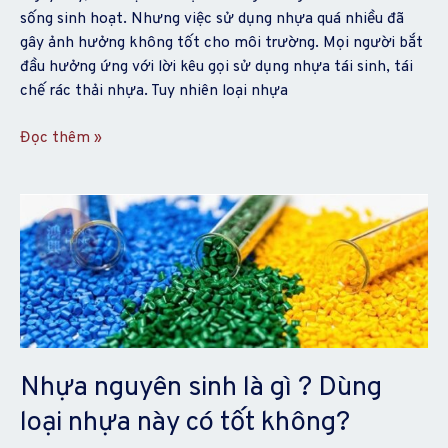
sống sinh hoạt. Nhưng việc sử dụng nhựa quá nhiều đã
gây ảnh hưởng không tốt cho môi trường. Mọi người bắt
đầu hưởng ứng với lời kêu gọi sử dụng nhựa tái sinh, tái
chế rác thải nhựa. Tuy nhiên loại nhựa
Đọc thêm »
Nhựa
nguyên
sinh
là
gì
?
Dùng
loại
Nhựa nguyên sinh là gì ? Dùng
nhựa
loại nhựa này có tốt không?
này
có